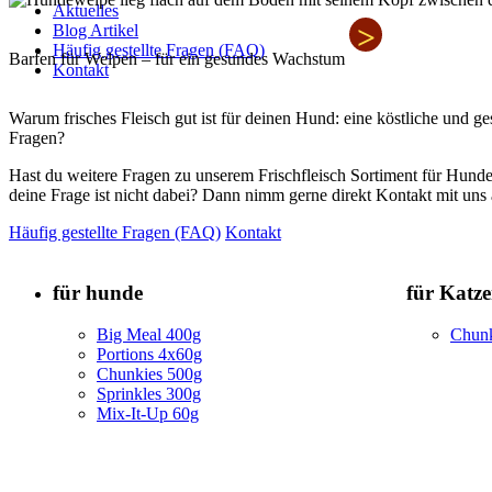
Aktuelles
>
Blog Artikel
Häufig gestellte Fragen (FAQ)
Barfen für Welpen – für ein gesundes Wachstum
Kontakt
Warum frisches Fleisch gut ist für deinen Hund: eine köstliche und 
Fragen?
Hast du weitere Fragen zu unserem Frischfleisch Sortiment für Hunde
deine Frage ist nicht dabei? Dann nimm gerne direkt Kontakt mit uns 
Häufig gestellte Fragen (FAQ)
Kontakt
für hunde
für Katz
Big Meal 400g
Chunk
Portions 4x60g
Chunkies 500g
Sprinkles 300g
Mix-It-Up 60g