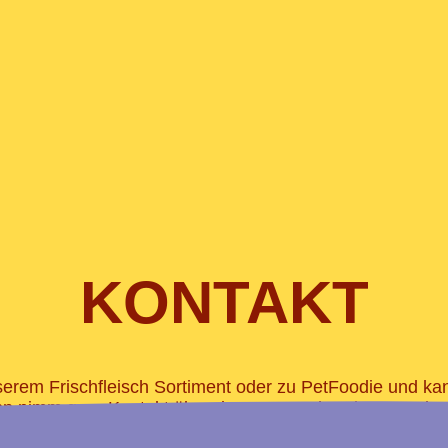
KONTAKT
erem Frischfleisch Sortiment oder zu PetFoodie und kan
n nimm gern Kontakt über das untenstehende Formular 